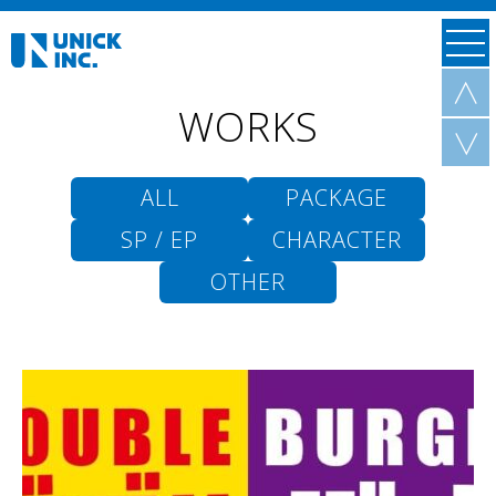
＜
WORKS
＜
ALL
PACKAGE
SP / EP
CHARACTER
OTHER