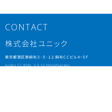
CONTACT
株式会社ユニック
東京都港区東麻布３−５−１２ 麻布ＣＣビル４・５Ｆ
Azabu CC-Bldg. 3-5-12 Higashiazabu,
Minato-ku, Tokyo 106 0044 Japan
Google Maps ▷
弊社へのお問い合わせは、以下のフォームからご連絡くださ